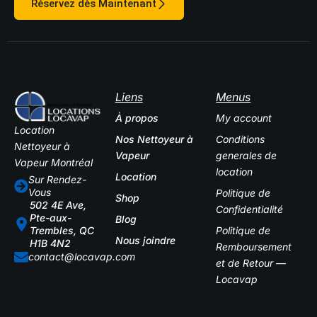
Réservez dès Maintenant
Liens
Menus
À propos
My account
Location
Nos Nettoyeur à
Conditions
Nettoyeur à
Vapeur
generales de
Vapeur Montréal
location
Location
Sur Rendez-
Vous
Politique de
Shop
502 4E Ave,
Confidentialité
Pte-aux-
Blog
Politique de
Trembles, QC
Nous joindre
H1B 4N2
Remboursement
contact@locavap.com
et de Retour —
Locavap